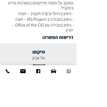
ומעקב על מספר פרויקטים במערכות מידע 
במקביל
· ניסיון בניהול ובקרת תקציב – חובה
· ניסיון בעבודה ב-MS-Project – חובה
· ניסיון בעבודה עם Office of the CIO – 
יתרון
דרישות המשרה:
מיקום:
תל אביב
הערות:
משרה מלאה 17:00 – 8:00
לשליחת קו"ח
הקודם
כל המשרות
הבא