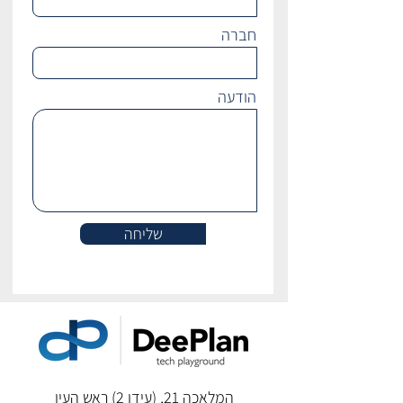
חברה
הודעה
שליחה
​המלאכה 21, (עידן 2) ראש העין